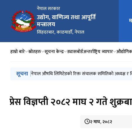
नेपाल सरकार
उद्योग, वाणिज्य तथा आपूर्ति
मुख्य न
म
मन्त्रालय
सिंहदरबार, काठमाडौँ, नेपाल
हाम्रो बारे
स्रोतहरु
सूचना केन्द्र
ड्यासबोर्ड
अन्तर्राष्ट्रिय व्यापार
औद्योगिक 
मुख्य नेभिगेसनमा जानुहोस्
सूचना
मिति २०८३/०४/२१ गते बजारीकरण भएका एल.पी. ग्यासको 
नेपाल औषधि लिमिटेडको रिक्त संचालक समितिको अध्यक्ष र विज्ञ
नेपाल औषधि लिमिटेडको रिक्त संचालक समितिको अध्यक्ष र वि
विशेष आर्थिक क्षेत्र प्राधिकरणको रिक्त कार्यकारी निर्देशक पद
प्रेश विज्ञप्ति (२०८३ साउन १९ )
प्रेस विज्ञप्ती २०८२ माघ २ गते शुक्रब
२ माघ, २०८२