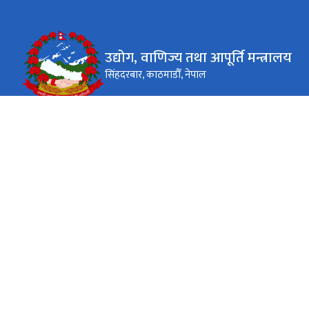
उद्योग, वाणिज्य तथा आपूर्ति मन्त्रालय
सिंहदरबार, काठमाडौँ, नेपाल
कार्यालय समय
जाडो (कार्तिक १६ देखि माघ १५)
०९:०० - ४:००
सोमबार - शुक्रबार
गर्मी (माघ १६ देखि कार्तिक १५)
०९:०० - ५:००
सोमबार - शुक्रबार