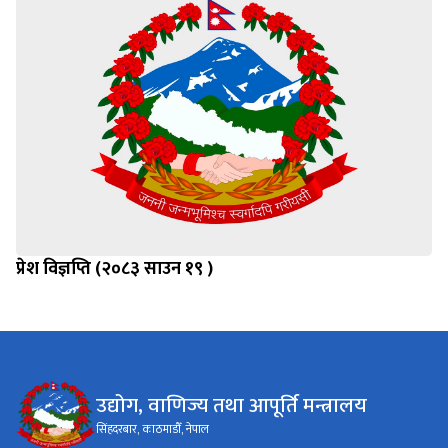
प्रेश विज्ञप्ति (२०८३ साउन १९ )
उद्योग, वाणिज्य तथा आपूर्ति मन्त्रालय
सिंहदरबार, काठमाडौँ, नेपाल