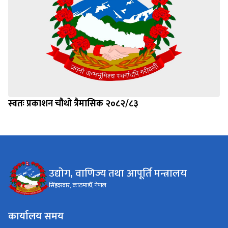
स्वतः प्रकाशन चौथो त्रैमासिक २०८२/८३
उद्योग, वाणिज्य तथा आपूर्ति मन्त्रालय
सिंहदरबार, काठमाडौँ, नेपाल
कार्यालय समय