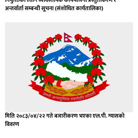
नियुक्तिका लागि व्यावसायिक कार्ययोजना प्रस्तुतीकरण र
अन्तर्वार्ता सम्बन्धी सूचना (संशोधित कार्यतालिका)
मिति २०८३/०४/२२ गते बजारीकरण भएका एल.पी. ग्यासको
विवरण