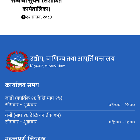
सम्बन्धी सूचना (संशोधित
कार्यतालिका)
२२ साउन, २०८३
उद्योग, वाणिज्य तथा आपूर्ति मन्त्रालय
सिंहदरबार, काठमाडौँ, नेपाल
कार्यालय समय
जाडो (कार्तिक १६ देखि माघ १५)
०९:०० - ४:००
सोमबार - शुक्रबार
गर्मी (माघ १६ देखि कार्तिक १५)
०९:०० - ५:००
सोमबार - शुक्रबार
महत्त्वपूर्ण लिङ्कहरू