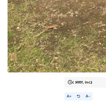
८ असार, २०८३
A
A