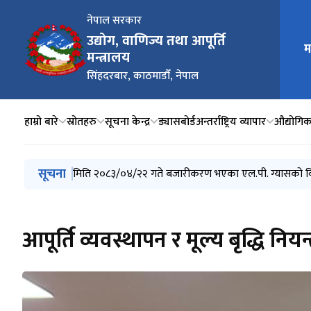
नेपाल सरकार
उद्योग, वाणिज्य तथा आपूर्ति
म
मुख्य न
मन्त्रालय
सिंहदरबार, काठमाडौँ, नेपाल
हाम्रो बारे
स्रोतहरु
सूचना केन्द्र
ड्यासबोर्ड
अन्तर्राष्ट्रिय व्यापार
औद्योगिक 
मुख्य नेभिगेसनमा जानुहोस्
सूचना
विशेष आर्थिक क्षेत्र प्राधिकरणको रिक्त कार्यकारी निर्देशक प
मिति २०८३/०४/२२ गते बजारीकरण भएका एल.पी. ग्यासको 
मिति २०८३/०४/२१ गते बजारीकरण भएका एल.पी. ग्यासको 
नेपाल औषधि लिमिटेडको रिक्त संचालक समितिको अध्यक्ष र विज्ञ
नेपाल औषधि लिमिटेडको रिक्त संचालक समितिको अध्यक्ष र वि
आपूर्ति व्यवस्थापन र मूल्य बृद्धि नि