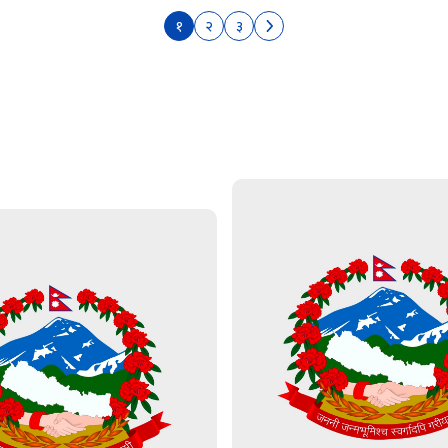
१
२
३