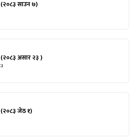
्ति (२०८३ साउन ७)
३
्ति (२०८३ असार २३ )
८३
्ति (२०८३ जेठ १)